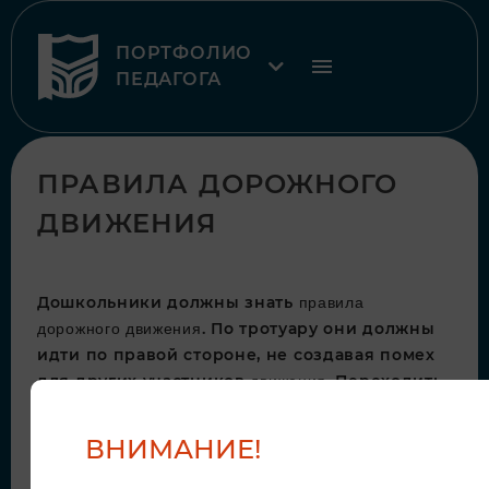
ПОРТФОЛИО
ПЕДАГОГА
ПРАВИЛА ДОРОЖНОГО
ДВИЖЕНИЯ
Дошкольники должны знать
правила
. По тротуару они должны
дорожного движения
идти по правой стороне, не создавая помех
для других участников
. Переходить
движения
дорогу нужно с взрослым, держась за руку
для безопасности. Преодолевать дорогу
ВНИМАНИЕ!
нужно шагом, ни в коем случае не бежать,
можно поскользнуться и упасть.