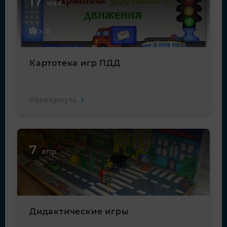
17
мая
x 5
Картотека игр ПДД
Развернуть
7
апр
Дидактические игры